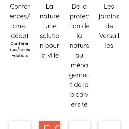
Confér
La
De la
Les
ences/
nature
protec
jardins
ciné-
: une
tion de
de
débat
solutio
la
Versail
Conféren
n pour
nature
les
ces/cinés
la ville
au
-débats
ména
gemen
t de la
biodiv
ersité