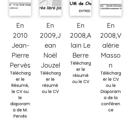
En
En
En
En
2010
2009,J
2008,A
2008,V
Jean-
ean
lain Le
alérie
Pierre
Noël
Berre
Masso
Télécharg
Pervès
Jouzel
n
er le
Télécharg
Télécharg
Télécharg
résumé
er le
er le
er le CV
ou le CV
Résumé,
résumé
ou le
le CV ou
ou le CV
Diaporam
le
a de la
diaporam
conféren
a de M.
ce
Pervès