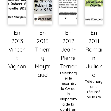
En
En
En
En
2013
2013
2012
2011
Vincen
Thierr
Jean-
Romai
t
y
Pierre
n
Vignon
Maytr
Terrier
Julliar
Télécharg
aud
d
er le
Télécharg
résumé ,
er le
le CV ou
résumé
le
ou le CV
diaporam
a de la
conféren