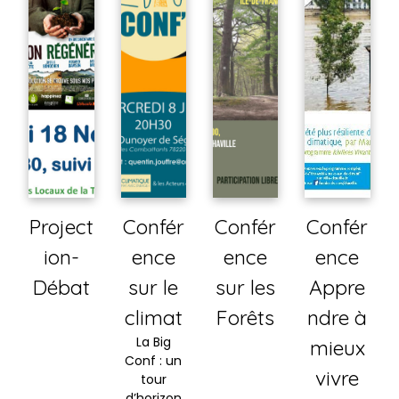
Project
Confér
Confér
Confér
ion-
ence
ence
ence
Débat
sur le
sur les
Appre
climat
Forêts
ndre à
La Big
mieux
Conf : un
vivre
tour
d’horizon