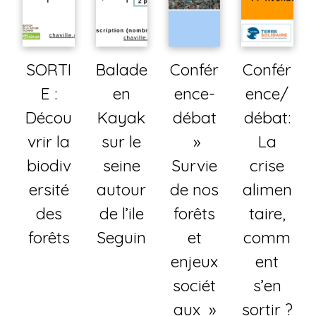
SORTI
Balade
Confér
Confér
E :
en
ence-
ence/
Décou
Kayak
débat
débat:
vrir la
sur le
»
La
biodiv
seine
Survie
crise
ersité
autour
de nos
alimen
des
de l’ile
forêts
taire,
forêts
Seguin
et
comm
enjeux
ent
sociét
s’en
aux »
sortir ?