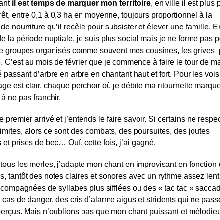
ant
il est temps de marquer mon territoire
, en ville il est plus p
rêt, entre 0,1 à 0,3 ha en moyenne, toujours proportionnel à la
 de nourriture qu’il recèle pour subsister et élever une famille. E
e la période nuptiale, je suis plus social mais je ne forme pas 
de groupes organisés comme souvent mes cousines, les grives 
 C’est au mois de février que je commence à faire le tour de m
é passant d’arbre en arbre en chantant haut et fort. Pour les vois
ge est clair, chaque perchoir où je débite ma ritournelle marque
 à ne pas franchir.
le premier arrivé et j’entends le faire savoir. Si certains ne respe
limites, alors ce sont des combats, des poursuites, des joutes
s et prises de bec… Ouf, cette fois, j’ai gagné.
us les merles, j’adapte mon chant en improvisant en fonction
ns, tantôt des notes claires et sonores avec un rythme assez lent
ccompagnées de syllabes plus sifflées ou des « tac tac » saccad
 cas de danger, des cris d’alarme aigus et stridents qui ne pass
perçus. Mais n’oublions pas que mon chant puissant et mélodie