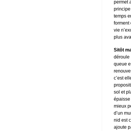
permet a
principe
temps en
forment 
vie n’ex
plus av
Sitôt ma
déroule 
queue en
renouvel
c’est el
proposit
sol et p
épaisse 
mieux po
d’un mu
nid est 
ajoute p