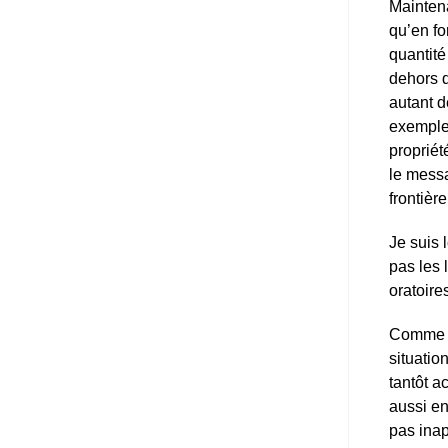
Mainten
qu’en fo
quantité
dehors d
autant 
exemple.
propriét
le messa
frontière
Je suis 
pas les 
oratoire
Comme to
situatio
tantôt a
aussi en
pas ina