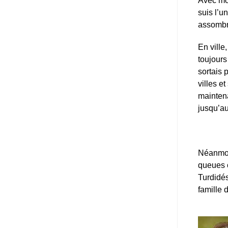
Avec mon
suis l’u
assombri
En ville
toujours
sortais 
villes e
maintena
jusqu’au
Néanmo
queues 
Turdidés
famille 