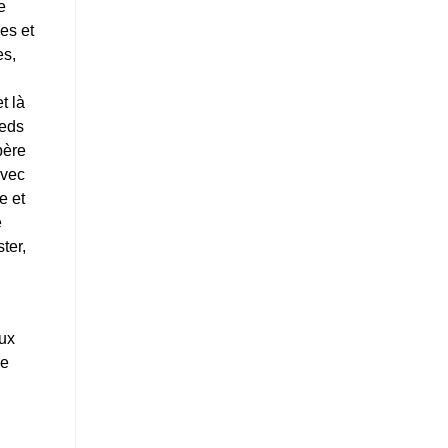
e
es et
es,
t là
ieds
père
avec
e et
e
ter,
eux
je