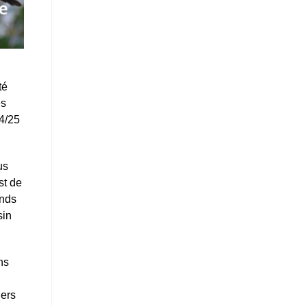
té
es
24/25
us
st de
ands
sin
ns
iers