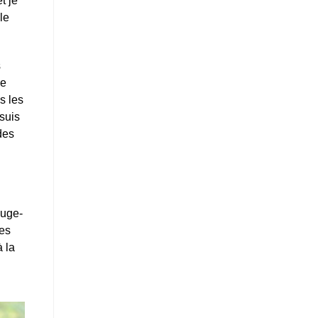
t je
le
s
ne
s les
 suis
des
ouge-
des
 la