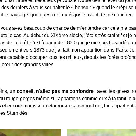
 chant fluté et mélodieux je vous envoûte dès le lever du jour e
n des derniers à vous souhaiter le « bonsoir » quand le crépuscu
t le paysage, quelques cris roulés juste avant de me coucher.
, vous avez beaucoup de chance de m’entendre car cela n’a pa
 été le cas. Au début du XIXème siècle, j’étais très craintif et je 
pas de la forêt, c’est à partir de 1830 que je me suis hasardé dan
t seulement vers 1873 que j’ai fait mon apparition dans Paris. Je
nt capable d’occuper tous les milieux, depuis les forêts profon
 cœur des grandes villes.
ins,
un conseil, n’allez pas me confondre
avec les grives, r
ou rouge-gorges même si j’appartiens comme eux à la famille 
 et encore moins à un étourneau sansonnet qui, lui, appartient à
des Sturnidés.