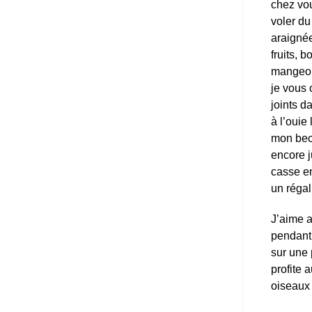
chez vou
voler du
araignée
fruits, 
mangeoir
je vous 
joints d
à l’ouie
mon bec 
encore j
casse en
un régal
J’aime a
pendant 
sur une 
profite
oiseaux 