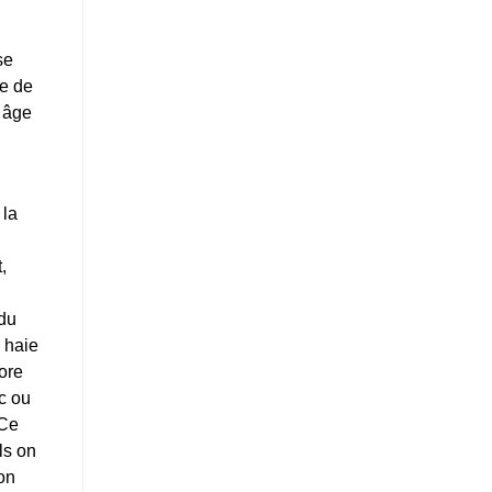
se
ée de
 âge
 la
,
 du
 haie
core
nc ou
 Ce
ls on
ion