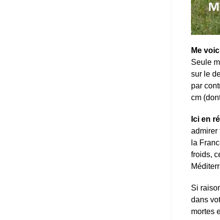
Me voic
Seule m
sur le d
par cont
cm (don
Ici en 
admirer 
la Franc
froids, 
Méditer
Si rais
dans vot
mortes e