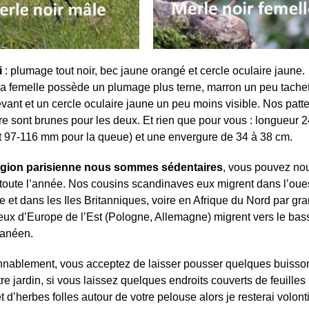
i
: plumage tout noir, bec jaune orangé et cercle oculaire jaune.
a femelle possède un plumage plus terne, marron un peu tache
evant et un cercle oculaire jaune un peu moins visible. Nos patt
re sont brunes pour les deux. Et rien que pour vous : longueur 
t 97-116 mm pour la queue) et une envergure de 34 à 38 cm.
région parisienne nous sommes sédentaires
, vous pouvez no
toute l’année. Nos cousins scandinaves eux migrent dans l’oue
e et dans les Iles Britanniques, voire en Afrique du Nord par gr
ceux d’Europe de l’Est (Pologne, Allemagne) migrent vers le bas
ranéen.
onnablement, vous acceptez de laisser pousser quelques buisso
re jardin, si vous laissez quelques endroits couverts de feuilles
t d’herbes folles autour de votre pelouse alors je resterai volont