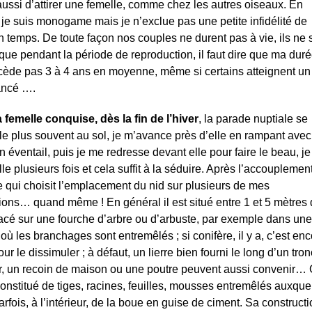
ussi d’attirer une femelle, comme chez les autres oiseaux. En
 je suis monogame mais je n’exclue pas une petite infidélité de
 temps. De toute façon nos couples ne durent pas à vie, ils ne 
que pendant la période de reproduction, il faut dire que ma dur
cède pas 3 à 4 ans en moyenne, même si certains atteignent un
ancé ….
 femelle conquise, dès la fin de l’hiver
, la parade nuptiale se
le plus souvent au sol, je m’avance près d’elle en rampant avec
 éventail, puis je me redresse devant elle pour faire le beau, je
le plusieurs fois et cela suffit à la séduire. Après l’accouplement
le qui choisit l’emplacement du nid sur plusieurs de mes
ions… quand même ! En général il est situé entre 1 et 5 mètres
lacé sur une fourche d’arbre ou d’arbuste, par exemple dans une
où les branchages sont entremêlés ; si conifère, il y a, c’est en
ur le dissimuler ; à défaut, un lierre bien fourni le long d’un tro
r, un recoin de maison ou une poutre peuvent aussi convenir…
constitué de tiges, racines, feuilles, mousses entremêlés auxque
arfois, à l’intérieur, de la boue en guise de ciment. Sa construct