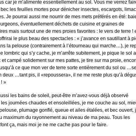
s car je m’alimente essentiellement au sol. Vous me verrez fair
 bec les feuilles mortes pour dénicher insectes, escargots, limac
s. Je pourrai aussi me nourrir de mes mets préférés en été: bai
bourgeons, éventuellement déchets de cuisine et graines de
es mais surtout une de mes proies favorites : le vers de terre ! e
offrirai le plus beau des spectacles : « j’avance en sautillant à p
ans la pelouse (contrairement à l’étourneau qui marche…), je re
 le lombric qui s’y cache, je m’arrête subitement, je pique le sol 
et campé solidement sur mes pattes, je tire sur ma proie, encor
usqu’à ce que mon ver de terre sorte entièrement du sol ou …s
 deux …tant pis, il «repoussera», il ne me reste plus qu’à dégus
 ! »
ussi les bains de soleil, peut-être m’avez-vous déjà observé
les journées chaudes et ensoleillées, je me couche au sol, mi
pelouse, plumage gonflé, queue et ailes étalées, et bec ouvert, 
 au maximum du rayonnement au niveau de ma peau. Tous les
font ça, mais moi je ne me cache pas pour le faire.