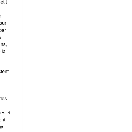
etit
n
pour
par
a
ins,
 la
ctent
 des
,
és et
ent
ux