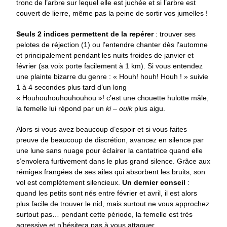
tronc de l’arbre sur lequel elle est juchée et si l’arbre est
couvert de lierre, même pas la peine de sortir vos jumelles !
Seuls 2 indices permettent de la repérer
: trouver ses
pelotes de réjection (1) ou l’entendre chanter dès l’automne
et principalement pendant les nuits froides de janvier et
février (sa voix porte facilement à 1 km). Si vous entendez
une plainte bizarre du genre : « Houh! houh! Houh ! » suivie
1 à 4 secondes plus tard d’un long
« Houhouhouhouhouhou »! c’est une chouette hulotte mâle,
la femelle lui répond par un
ki – ouik
plus aigu.
Alors si vous avez beaucoup d’espoir et si vous faites
preuve de beaucoup de discrétion, avancez en silence par
une lune sans nuage pour éclairer la cantatrice quand elle
s’envolera furtivement dans le plus grand silence. Grâce aux
rémiges frangées de ses ailes qui absorbent les bruits, son
vol est complètement silencieux.
Un dernier conseil
:
quand les petits sont nés entre février et avril, il est alors
plus facile de trouver le nid, mais surtout ne vous approchez
surtout pas… pendant cette période, la femelle est très
agressive et n’hésitera pas à vous attaquer