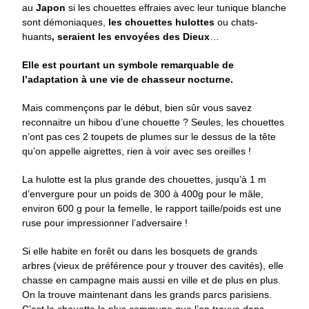
au
Japon
si les chouettes effraies avec leur tunique blanche
sont démoniaques,
les chouettes hulottes
ou chats-
huants
, seraient les envoyées des Dieux
…
Elle est pourtant un symbole remarquable de
l’adaptation à une vie de chasseur nocturne.
Mais commençons par le début, bien sûr vous savez
reconnaitre un hibou d’une chouette ? Seules, les chouettes
n’ont pas ces 2 toupets de plumes sur le dessus de la tête
qu’on appelle aigrettes, rien à voir avec ses oreilles !
La hulotte est la plus grande des chouettes, jusqu’à 1 m
d’envergure pour un poids de 300 à 400g pour le mâle,
environ 600 g pour la femelle, le rapport taille/poids est une
ruse pour impressionner l’adversaire !
Si elle habite en forêt ou dans les bosquets de grands
arbres (vieux de préférence pour y trouver des cavités), elle
chasse en campagne mais aussi en ville et de plus en plus.
On la trouve maintenant dans les grands parcs parisiens.
C’est la chouette la plus commune que l’on trouve dans