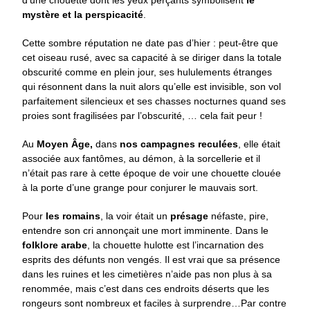
mystère et la perspicacité
.
Cette sombre réputation ne date pas d’hier : peut-être que
cet oiseau rusé, avec sa capacité à se diriger dans la totale
obscurité comme en plein jour, ses hululements étranges
qui résonnent dans la nuit alors qu’elle est invisible, son vol
parfaitement silencieux et ses chasses nocturnes quand ses
proies sont fragilisées par l’obscurité, … cela fait peur !
Au
Moyen Âge,
dans
nos campagnes reculées
, elle était
associée aux fantômes, au démon, à la sorcellerie et il
n’était pas rare à cette époque de voir une chouette clouée
à la porte d’une grange pour conjurer le mauvais sort.
Pour
les romains
, la voir était un
présage
néfaste, pire,
entendre son cri annonçait une mort imminente. Dans le
folklore arabe
, la chouette hulotte est l’incarnation des
esprits des défunts non vengés. Il est vrai que sa présence
dans les ruines et les cimetières n’aide pas non plus à sa
renommée, mais c’est dans ces endroits déserts que les
rongeurs sont nombreux et faciles à surprendre…Par contre