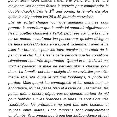
pondit ses 4 œufs blancs à même le plancher…(c’est une
moyenne, les années fastes la couvée peut comprendre le
er
double d’œufs). Dès le 1
œuf pondu, la femelle n’a plus
quitté le nid pendant les 28 à 30 jours de couvaison.
Elle ne sortait chaque jour que quelques minutes pour
prendre la nourriture que le mâle lui apportait régulièrement
(les chouettes chassent à l’affût, perchées sur une branche
ou un poteau ; sauf pour les passereaux qu’elles délogent
de leurs arbres/dortoirs en frappant violemment avec leurs
ailes les branches pour les faire envoler sous l’effet de la
panique et clac !…). C’est à cette période que les conditions
climatiques sont très importantes. Quand le mois d’avril est
froid et pluvieux, le mâle ne parvient plus à chasser pour
deux. La femelle est alors obligée de se ravitailler par elle-
même et si elle quitte le nid trop longtemps, la ponte est
perdue. Mais quand les campagnols et les souris sont en
abondance, tout se passe bien et à l’âge de 5 semaines, les
petits, même encore dépourvus de plumes, sortent du nid
pour batifoler sur les branches voisines. Ils sont alors très
vulnérables, les prédateurs ne sont pas loin, belettes et
fouines entre autres. Enfin lorsqu’ils sont complètement
emplumés, ils prennent peu à peu leur indépendance et tout