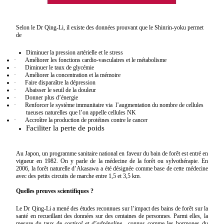
Selon le Dr Qing-Li, il existe des données prouvant que le Shinrin-yoku permet
de
Diminuer la pression artérielle et le stress
·
Améliorer les fonctions cardio-vasculaires et le métabolisme
·
Diminuer le taux de glycémie
·
Améliorer la concentration et la mémoire
·
Faire disparaître la dépression
·
Abaisser le seuil de la douleur
·
Donner plus d’énergie
·
Renforcer le système immunitaire via
l’augmentation du nombre de cellules
tueuses naturelles que l’on appelle cellules NK
·
Accroître la production de protéines contre le cancer
Faciliter la perte de poids
Au Japon, un programme sanitaire national en faveur du bain de forêt est entré en
vigueur en 1982. On y parle de la médecine de la forêt ou sylvothérapie. En
2006, la forêt naturelle d’Akasawa a été désignée comme base de cette médecine
avec des petits circuits de marche entre 1,5 et 3,5 km.
Quelles preuves scientifiques ?
Le Dr Qing-Li a mené des études reconnues sur l’impact des bains de forêt sur la
santé en recueillant des données sur des centaines de personnes. Parmi elles, la
mesure du taux de
cortisol et d’adrénaline ,
connus comme les hormones du