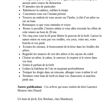
aucune autre source de distraction
N’attendez rien de particulier
Ralentissez la cadence, oubliez le temps
Concentrez-vous sur l’instant présent
Trouvez un endroit où vous assoir sur l’herbe, à côté d’un arbre ou
sur un banc
Remarquez ce que vous entendez et voyez
Restez si possible 2 heures même si vous allez ressentir les effets de
cette séance au bout de 20 mn.
Vos cinq sens sont la clé pour libérer le pouvoir de la forêt. Laisser la
nature entrer en vous par vos oreilles, vos yeux, votre nez, votre
bouche et vos pieds
Ecoutez les oiseaux, le bruissement de la brise dans les feuilles des
arbres
Regarder les nuances de vert des arbres et les rayons du soleil
Choisir un arbre, le saluer, le caresser, le respirer et le serrer dans
vos bras
Sentez le parfum de la forêt
Goûtez la fraîcheur de l’air en inspirant profondément
Tremper les doigts dans un ruisseau, allonger vous à même le sol
Terminez votre bain de forêt en ôtant vos chaussures et marchez
pieds nus.
Autres publications
:
Ces arbres qui nous veulent du bien
Laurence
Monroe chez Dunod
Un bain de forêt
, Eric Brisbare, chez Marabout).