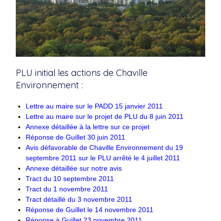
PLU initial les actions de Chaville
Environnement :
Lettre au maire sur le PADD 15 janvier 2011
Lettre au maire sur le projet de PLU du 8 juin 2011
Annexe détaillée à la lettre sur ce projet
Réponse de Guillet 30 juin 2011
Avis défavorable de Chaville Environnement du 19
septembre 2011 sur le PLU arrêté le 4 juillet 2011
Annexe détaillée sur notre avis
Tract du 10 septembre 2011
Tract du 1 novembre 2011
Tract détaillé du 3 novembre 2011
Réponse de Guillet le 14 novembre 2011
Réponse à Guillet 23 novembre 2011