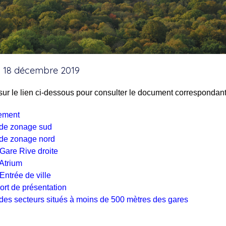
 18 décembre 2019
sur le lien ci-dessous pour consulter le document correspondant
ement
 de zonage sud
de zonage nord
are Rive droite
Atrium
ntrée de ville
rt de présentation
des secteurs situés à moins de 500 mètres des gares