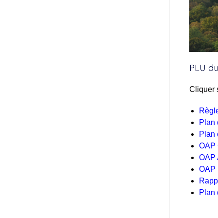
PLU du
Cliquer 
Règl
Plan
Plan 
OAP G
OAP 
OAP E
Rappo
Plan 