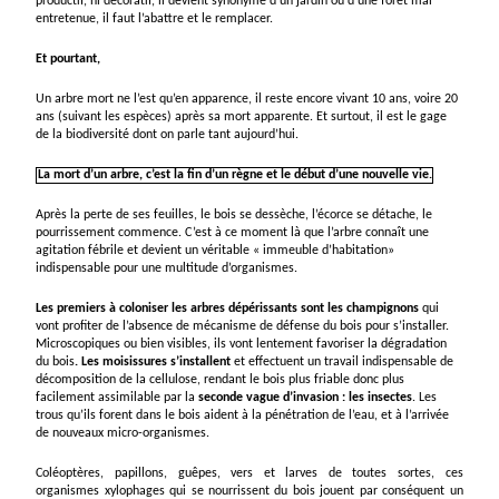
productif, ni décoratif, il devient synonyme d’un jardin ou d’une forêt mal
entretenue, il faut l’abattre et le remplacer.
Et pourtant,
Un arbre mort ne l’est qu’en apparence, il reste encore vivant 10 ans, voire 20
ans (suivant les espèces) après sa mort apparente. Et surtout, il est le gage
de la biodiversité dont on parle tant aujourd’hui.
La mort d’un arbre, c’est la fin d’un règne et le début d’une nouvelle vie.
Après la perte de ses feuilles, le bois se dessèche, l’écorce se détache, le
pourrissement commence. C’est à ce moment là que l’arbre connaît une
agitation fébrile et devient un véritable « immeuble d’habitation»
indispensable pour une multitude d’organismes.
Les premiers à coloniser les arbres dépérissants sont les
champignons
qui
vont profiter de l’absence de mécanisme de défense du bois pour s’installer.
Microscopiques ou bien visibles, ils vont lentement favoriser la dégradation
du bois
.
Les moisissures s’installent
et effectuent un travail indispensable de
décomposition de la cellulose, rendant le bois plus friable donc plus
facilement assimilable par la
seconde vague d’invasion : les insectes
. Les
trous qu’ils forent dans le bois aident à la pénétration de l’eau, et à l’arrivée
de nouveaux micro-organismes.
Coléoptères, papillons, guêpes, vers et larves de toutes sortes, ces
organismes xylophages qui se nourrissent du bois jouent par conséquent un