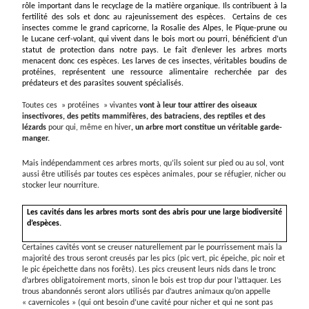
rôle important dans le recyclage de la matière organique. Ils
contribuent à la
fertilité des sols et donc au rajeunissement des espèces. Certains de ces
insectes comme le grand capricorne, la Rosalie des Alpes, le Pique-prune ou
le Lucane cerf-volant, qui vivent dans le bois mort ou pourri, bénéficient d’un
statut de protection dans notre pays. Le fait d’enlever les arbres morts
menacent donc ces espèces. Les larves de ces insectes, véritables boudins de
protéines, représentent une ressource alimentaire recherchée par des
prédateurs et des parasites souvent spécialisés.
Toutes ces » protéines » vivantes
vont à leur tour attirer des oiseaux
insectivores, des petits mammifères, des batraciens, des reptiles et des
lézards
pour qui, même en hiver
, un arbre mort constitue un véritable garde-
manger.
Mais indépendamment ces arbres morts, qu’ils soient sur pied ou au sol, vont
aussi être utilisés par toutes ces espèces animales, pour se réfugier, nicher ou
stocker leur nourriture.
Les cavités dans les arbres morts sont des abris pour une large biodiversité
d’espèces.
Certaines cavités vont se creuser naturellement par le pourrissement mais la
majorité des trous seront creusés par les pics (pic vert, pic épeiche, pic noir et
le pic épeichette dans nos forêts). Les pics creusent leurs nids dans le tronc
d’arbres obligatoirement morts, sinon le bois est trop dur pour l’attaquer. Les
trous abandonnés seront alors utilisés par d’autres animaux qu’on appelle
« cavernicoles » (qui ont besoin d’une cavité pour nicher et qui ne sont pas