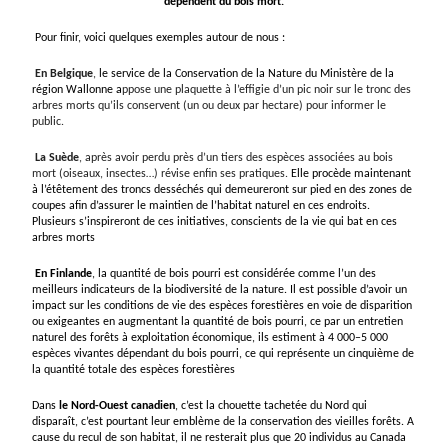
dépendent du bois mort.
Pour finir, voici quelques exemples autour de nous :
En Belgique
,
le service de la Conservation de la Nature du Ministère de la
région Wallonne a
ppose une plaquette à l’effigie d’un pic noir sur le tronc des
arbres morts qu’ils conservent (un ou deux par hectare) pour informer le
public.
La Suède
, après avoir perdu près d’un tiers des espèces associées au bois
mort (oiseaux, insectes…) révise enfin ses pratiques.
Elle procède maintenant
à l’étêtement des troncs desséchés qui demeureront sur pied en des zones de
coupes afin d’assurer le maintien de l’habitat naturel en ces endroits.
Plusieurs s’inspireront de ces initiatives, conscients de la vie qui bat en ces
arbres morts
En Finlande
, la quantité de bois pourri est considérée comme l’un des
meilleurs indicateurs de la biodiversité de la nature. Il est possible d’avoir un
impact sur les conditions de vie des espèces forestières en voie de disparition
ou exigeantes en augmentant la quantité de bois pourri, ce par un entretien
naturel des forêts à exploitation économique, ils estiment à 4 000–5 000
espèces vivantes dépendant du bois pourri, ce qui représente un cinquième de
la quantité totale des espèces forestières
Dans
le Nord-Ouest canadien
, c’est la chouette tachetée du Nord qui
disparaît, c’est pourtant leur emblème de la conservation des vieilles forêts. A
cause du recul de son habitat, il ne resterait plus que 20 individus au Canada