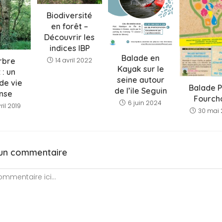
Biodiversité
en forêt –
Découvrir les
indices IBP
Balade en
14 avril 2022
rbre
Kayak sur le
 : un
seine autour
 de vie
Balade 
de l’ile Seguin
ense
Fourch
6 juin 2024
ril 2019
30 mai 
 un commentaire