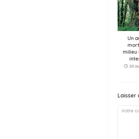
Un a
mort
milieu
int
30 av
Laisser