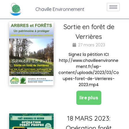
Chaville Environnement
Sortie en forêt de
Verrières
27 mars 2023
Signez la pétition ICI
http://www.chavilleenvironne
ment.fr/wp-
content/uploads/2023/03/Co
upes-foret-de-Verrieres-
2023.mp4
lire plus
18 MARS 2023:
Opération forêt