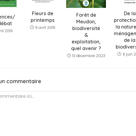
Fleurs de
De la
Forêt de
ences/
printemps
protectio
Meudon,
débat
la natur
6 avril 2019
biodiversité
ril 2019
ménage
&
de la
exploitation,
biodiver
quel avenir ?
9 juin 
13 décembre 2023
 un commentaire