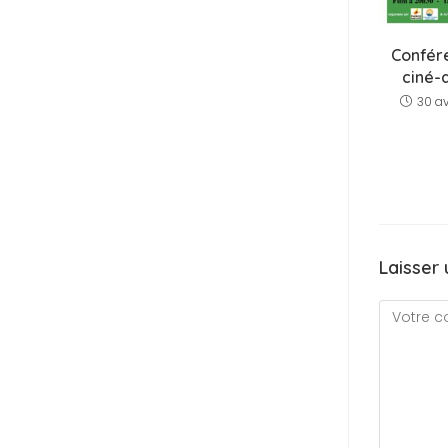
Confér
ciné-
30 av
Laisser