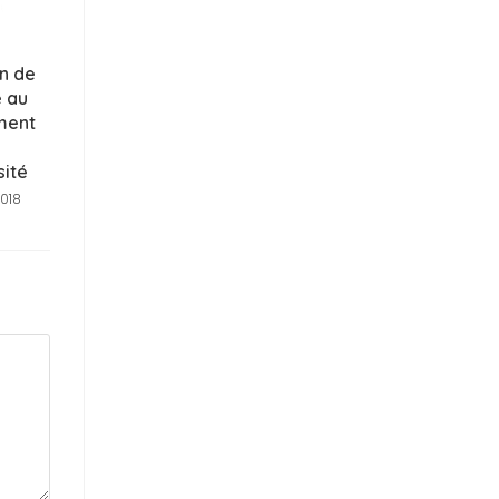
n de
e au
ment
sité
2018