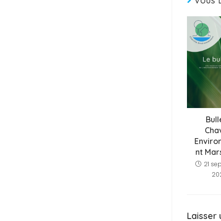
VOUS 
Bull
Chav
Envir
nt Mar
21 se
20
Laisser