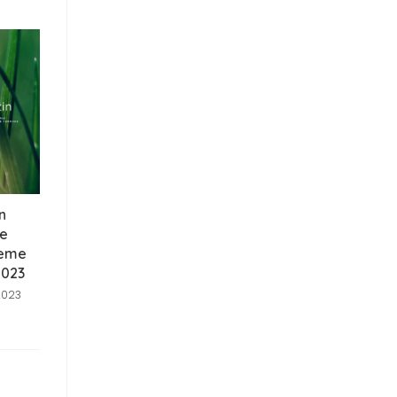
in
le
neme
2023
 2023