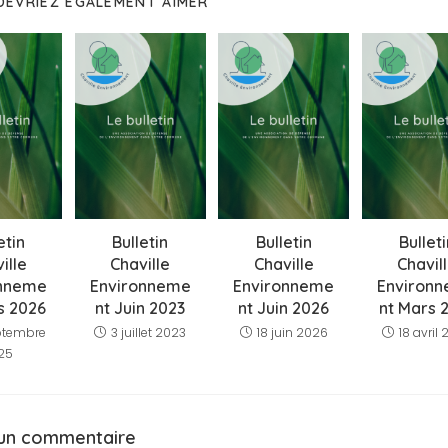
DEVRIEZ ÉGALEMENT AIMER
etin
Bulletin
Bullet
Bulletin
ille
Chaville
Chavil
Chaville
onneme
Environneme
Environ
Environneme
s 2026
nt Juin 2023
nt Mars 
nt Juin 2026
ptembre
3 juillet 2023
18 avril
18 juin 2026
25
 un commentaire