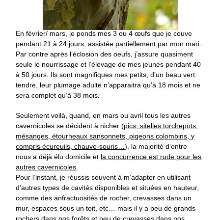
En février/ mars, je ponds mes 3 ou 4 œufs que je couve
pendant 21 à 24 jours, assistée partiellement par mon mari.
Par contre après l’éclosion des oeufs, j’assure quasiment
seule le nourrissage et l’élevage de mes jeunes pendant 40
à 50 jours. Ils sont magnifiques mes petits, d’un beau vert
tendre, leur plumage adulte n’apparaitra qu’à 18 mois et ne
sera complet qu’à 38 mois.
Seulement voilà, quand, en mars ou avril tous les autres
cavernicoles se décident à nicher (
pics, sitelles torchepots,
mésanges, étourneaux sansonnets, pigeons colombins, y
compris écureuils, chauve-souris…
), la majorité d’entre
nous a déjà élu domicile et
la concurrence est rude pour les
autres cavernicoles
.
Pour l’instant, je réussis souvent à m’adapter en utilisant
d’autres types de cavités disponibles et situées en hauteur,
comme des anfractuosités de rocher, crevasses dans un
mur, espaces sous un toit, etc… mais il y a peu de grands
rochers dans nos forêts et peu de crevasses dans nos