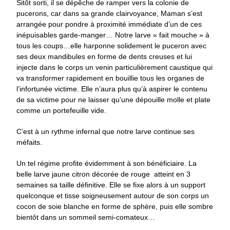
Sitôt sorti, il se dépêche de ramper vers la colonie de
pucerons, car dans sa grande clairvoyance, Maman s’est
arrangée pour pondre à proximité immédiate d’un de ces
inépuisables garde-manger… Notre larve « fait mouche » à
tous les coups…elle harponne solidement le puceron avec
ses deux mandibules en forme de dents creuses et lui
injecte dans le corps un venin particulièrement caustique qui
va transformer rapidement en bouillie tous les organes de
l’infortunée victime. Elle n’aura plus qu’à aspirer le contenu
de sa victime pour ne laisser qu’une dépouille molle et plate
comme un portefeuille vide.
C’est à un rythme infernal que notre larve continue ses
méfaits.
Un tel régime profite évidemment à son bénéficiaire. La
belle larve jaune citron décorée de rouge atteint en 3
semaines sa taille définitive. Elle se fixe alors à un support
quelconque et tisse soigneusement autour de son corps un
cocon de soie blanche en forme de sphère, puis elle sombre
bientôt dans un sommeil semi-comateux…