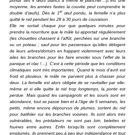
pondit ses 4 œufs blancs à même le plancher…(c’est une
moyenne, les années fastes la couvée peut comprendre le
er
double d’œufs). Dès le 1
œuf pondu, la femelle n’a plus
quitté le nid pendant les 28 à 30 jours de couvaison.
Elle ne sortait chaque jour que quelques minutes pour
prendre la nourriture que le mâle lui apportait régulièrement
(les chouettes chassent à l’affût, perchées sur une branche
ou un poteau ; sauf pour les passereaux qu’elles délogent
de leurs arbres/dortoirs en frappant violemment avec leurs
ailes les branches pour les faire envoler sous l’effet de la
panique et clac !…). C’est à cette période que les conditions
climatiques sont très importantes. Quand le mois d’avril est
froid et pluvieux, le mâle ne parvient plus à chasser pour
deux. La femelle est alors obligée de se ravitailler par elle-
même et si elle quitte le nid trop longtemps, la ponte est
perdue. Mais quand les campagnols et les souris sont en
abondance, tout se passe bien et à l’âge de 5 semaines, les
petits, même encore dépourvus de plumes, sortent du nid
pour batifoler sur les branches voisines. Ils sont alors très
vulnérables, les prédateurs ne sont pas loin, belettes et
fouines entre autres. Enfin lorsqu’ils sont complètement
emplumés, ils prennent peu à peu leur indépendance et tout