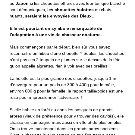
au
Japon
si les chouettes effraies avec leur tunique blanche
sont démoniaques,
les chouettes hulottes
ou chats-
huants
, seraient les envoyées des Dieux
…
Elle est pourtant un symbole remarquable de
l’adaptation à une vie de chasseur nocturne.
Mais commençons par le début, bien sûr vous savez
reconnaitre un hibou d’une chouette ? Seules, les chouettes
n’ont pas ces 2 toupets de plumes sur le dessus de la tête
qu’on appelle aigrettes, rien à voir avec ses oreilles !
La hulotte est la plus grande des chouettes, jusqu’à 1 m
d’envergure pour un poids de 300 à 400g pour le mâle,
environ 600 g pour la femelle, le rapport taille/poids est une
ruse pour impressionner l’adversaire !
Si elle habite en forêt ou dans les bosquets de grands
arbres (vieux de préférence pour y trouver des cavités), elle
chasse en campagne mais aussi en ville et de plus en plus.
On la trouve maintenant dans les grands parcs parisiens.
C’est la chouette la plus commune que l’on trouve dans