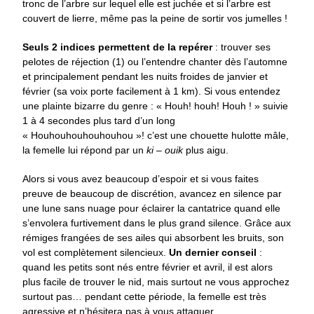
tronc de l’arbre sur lequel elle est juchée et si l’arbre est
couvert de lierre, même pas la peine de sortir vos jumelles !
Seuls 2 indices permettent de la repérer
: trouver ses
pelotes de réjection (1) ou l’entendre chanter dès l’automne
et principalement pendant les nuits froides de janvier et
février (sa voix porte facilement à 1 km). Si vous entendez
une plainte bizarre du genre : « Houh! houh! Houh ! » suivie
1 à 4 secondes plus tard d’un long
« Houhouhouhouhouhou »! c’est une chouette hulotte mâle,
la femelle lui répond par un
ki – ouik
plus aigu.
Alors si vous avez beaucoup d’espoir et si vous faites
preuve de beaucoup de discrétion, avancez en silence par
une lune sans nuage pour éclairer la cantatrice quand elle
s’envolera furtivement dans le plus grand silence. Grâce aux
rémiges frangées de ses ailes qui absorbent les bruits, son
vol est complètement silencieux.
Un dernier conseil
:
quand les petits sont nés entre février et avril, il est alors
plus facile de trouver le nid, mais surtout ne vous approchez
surtout pas… pendant cette période, la femelle est très
agressive et n’hésitera pas à vous attaquer