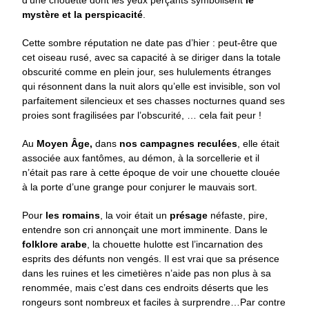
mystère et la perspicacité
.
Cette sombre réputation ne date pas d’hier : peut-être que
cet oiseau rusé, avec sa capacité à se diriger dans la totale
obscurité comme en plein jour, ses hululements étranges
qui résonnent dans la nuit alors qu’elle est invisible, son vol
parfaitement silencieux et ses chasses nocturnes quand ses
proies sont fragilisées par l’obscurité, … cela fait peur !
Au
Moyen Âge,
dans
nos campagnes reculées
, elle était
associée aux fantômes, au démon, à la sorcellerie et il
n’était pas rare à cette époque de voir une chouette clouée
à la porte d’une grange pour conjurer le mauvais sort.
Pour
les romains
, la voir était un
présage
néfaste, pire,
entendre son cri annonçait une mort imminente. Dans le
folklore arabe
, la chouette hulotte est l’incarnation des
esprits des défunts non vengés. Il est vrai que sa présence
dans les ruines et les cimetières n’aide pas non plus à sa
renommée, mais c’est dans ces endroits déserts que les
rongeurs sont nombreux et faciles à surprendre…Par contre